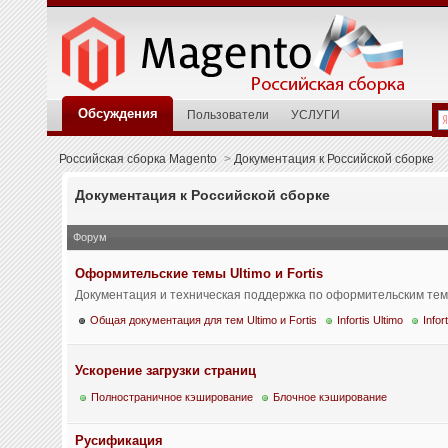
Обсуждения
Пользователи
УСЛУГИ
Российская сборка Magento
>
Документация к Российской сборке
Документация к Российской сборке
Форум
Оформительские темы Ultimo и Fortis
Документация и техническая поддержка по оформительским темам
Общая документация для тем Ultimo и Fortis
Infortis Ultimo
Infor
Ускорение загрузки страниц
Полностраничное кэширование
Блочное кэширование
Русификация