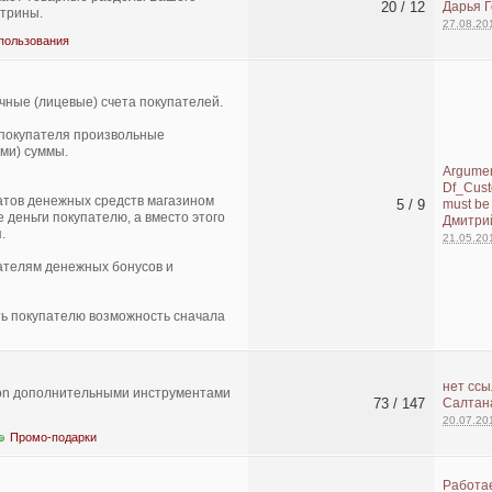
20 / 12
Дарья 
итрины.
27.08.20
пользования
чные (лицевые) счета покупателей.
 покупателя произвольные
ми) суммы.
Argumen
Df_Cust
атов денежных средств магазином
5 / 9
must be
деньги покупателю, а вместо этого
Дмитри
.
21.05.20
ателям денежных бонусов и
ть покупателю возможность сначала
нет ссы
ion дополнительными инструментами
73 / 147
Салтан
20.07.20
Промо-подарки
Работа