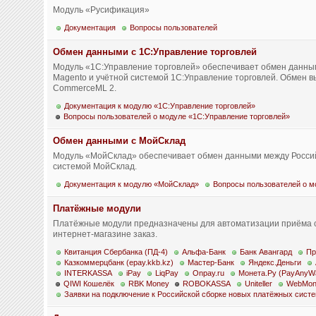
Модуль «Русификация»
Документация
Вопросы пользователей
Обмен данными с 1С:Управление торговлей
Модуль «1С:Управление торговлей» обеспечивает обмен данны
Magento и учётной системой 1С:Управление торговлей. Обмен в
CommerceML 2.
Документация к модулю «1С:Управление торговлей»
Вопросы пользователей о модуле «1С:Управление торговлей»
Обмен данными с МойСклад
Модуль «МойСклад» обеспечивает обмен данными между Россий
системой МойСклад.
Документация к модулю «МойСклад»
Вопросы пользователей о 
Платёжные модули
Платёжные модули предназначены для автоматизации приёма с
интернет-магазине заказ.
Квитанция Сбербанка (ПД-4)
Альфа-Банк
Банк Авангард
Пр
Казкоммерцбанк (epay.kkb.kz)
Мастер-Банк
Яндекс.Деньги
INTERKASSA
iPay
LiqPay
Onpay.ru
Монета.Ру (PayAnyW
QIWI Кошелёк
RBK Money
ROBOKASSA
Uniteller
WebMon
Заявки на подключение к Российской сборке новых платёжных сист