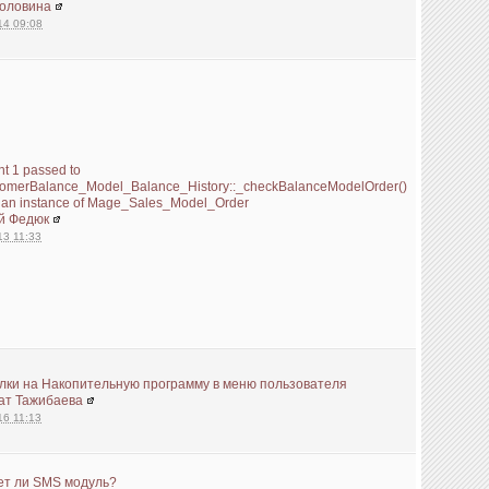
Головина
14 09:08
t 1 passed to
omerBalance_Model_Balance_History::_checkBalanceModelOrder()
 an instance of Mage_Sales_Model_Order
й Федюк
13 11:33
лки на Накопительную программу в меню пользователя
ат Тажибаева
16 11:13
ет ли SMS модуль?