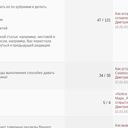
ать их по рубрикам и делать
Как исп
оглавле
ю.
47 / 121
Дмитри
24.06.20
атей.
ной статьи: например, чистовой и
 если, например, Вас перестала
нуться к предыдущей редакции.
Как уст
еды выполнения способен давать
Celebro
34 / 35
зина!
Дмитри
27.02.20
«Notice:
Mage_Ad
5 / 4
открыти
Дмитри
22.03.20
Как вы
ает товарные разделы Вашего