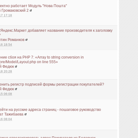
ектно работает Модуль "Нова Пошта"
 Громаковский 2
17 17:18
Яндекс.Маркет добавляет название производителя к заголовку
?
нтин Романков
16 18:54
ние сбоя на PHP 7: «Array to string conversion in
re/Model/Layout.php on line 555»
й Федюк
18 20:28
енить регистр подписей формы регистрации покупателей?
й Федюк
15 06:08
ейти на русские адреса страниц - пошаговое руководство
ат Тажибаева
16 08:04
ожно отредактировать адрес Покупателя из Беларуси