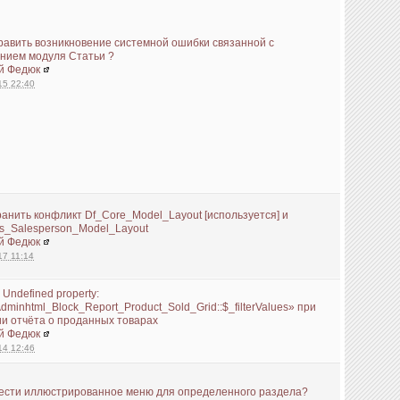
равить возникновение системной ошибки связанной с
нием модуля Статьи ?
й Федюк
15 22:40
ранить конфликт Df_Core_Model_Layout [используется] и
s_Salesperson_Model_Layout
й Федюк
17 11:14
 Undefined property:
minhtml_Block_Report_Product_Sold_Grid::$_filterValues» при
и отчёта о проданных товарах
й Федюк
14 12:46
вести иллюстрированное меню для определенного раздела?