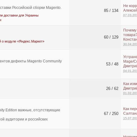
Не корр
ставки Российской сборки Magento.
85 / 134
Алексей
и доставки для Украины
07.03.20
и
Почему 
товара
60 / 129
Конста
й о модуле «Яндекс.Маркет»
30.04.20
Устране
иентов дефекты Magento Community
Mage/Co
53 / 48
Дмитри
04.01.20
Как изм
26 / 62
Дмитри
01.02.20
Как пер
ty Edition важные, отсутствующие
67 / 250
Салтан
15.07.20
ой аудитории и российских
Невозм