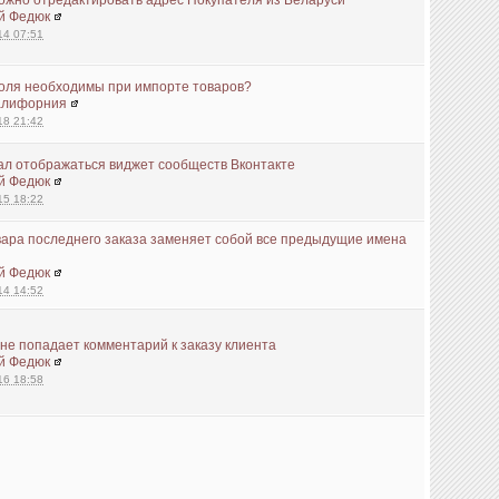
й Федюк
14 07:51
поля необходимы при импорте товаров?
алифорния
18 21:42
ал отображаться виджет сообществ Вконтакте
й Федюк
15 18:22
ара последнего заказа заменяет собой все предыдущие имена
й Федюк
14 14:52
 не попадает комментарий к заказу клиента
й Федюк
16 18:58