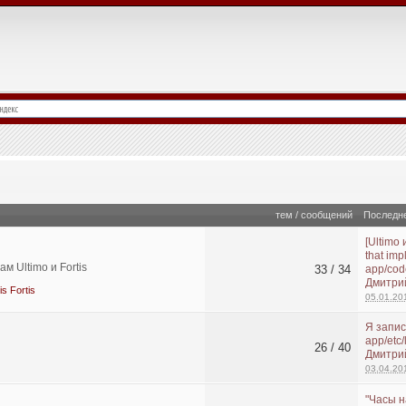
тем / сообщений
Последн
[Ultimo 
that im
 Ultimo и Fortis
33 / 34
app/cod
Дмитри
tis Fortis
05.01.20
Я запис
app/etc/
26 / 40
Дмитри
03.04.20
"Часы н