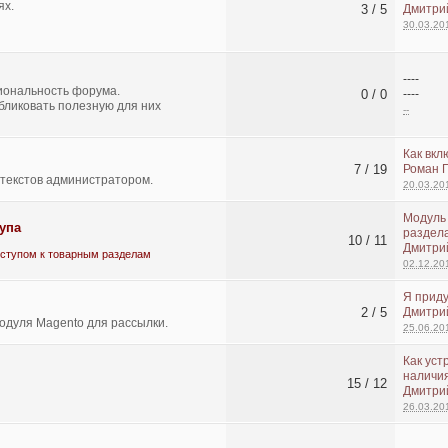
ях.
3 / 5
Дмитри
30.03.20
----
иональность форума.
0 / 0
----
бликовать полезную для них
--
Как вкл
7 / 19
Роман 
текстов администратором.
20.03.20
Модуль
упа
раздел
10 / 11
Дмитри
ступом к товарным разделам
02.12.20
Я приду
2 / 5
Дмитри
одуля Magento для рассылки.
25.06.20
Как уст
наличия
15 / 12
Дмитри
26.03.20