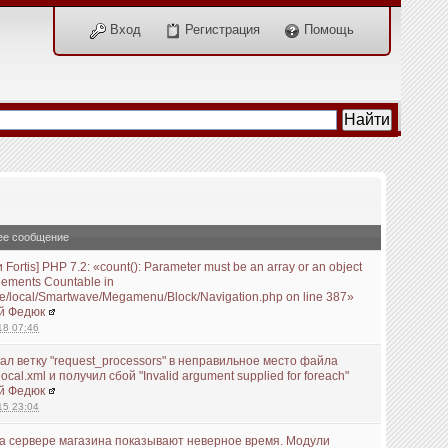
Вход
Регистрация
Помощь
ее сообщение
и Fortis] PHP 7.2: «count(): Parameter must be an array or an object
plements Countable in
e/local/Smartwave/Megamenu/Block/Navigation.php on line 387»
й Федюк
18 07:46
ал ветку "request_processors" в неправильное место файла
local.xml и получил сбой "Invalid argument supplied for foreach"
й Федюк
15 23:04
а сервере магазина показывают неверное время. Модули