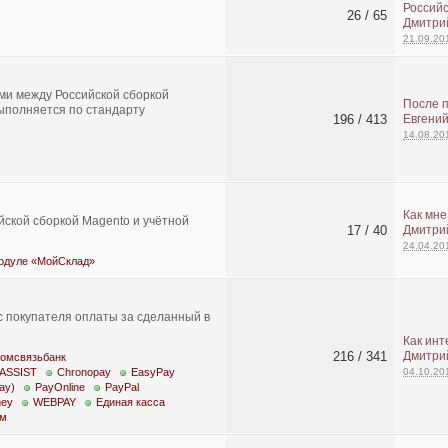
Российс
26 / 65
Дмитри
21.09.20
ми между Российской сборкой
После 
ыполняется по стандарту
196 / 413
Евгени
14.08.20
Как мне
ской сборкой Magento и учётной
17 / 40
Дмитри
24.04.20
модуле «МойСклад»
 покупателя оплаты за сделанный в
Как инт
216 / 341
Дмитри
омсвязьбанк
ASSIST
Chronopay
EasyPay
04.10.20
ay)
PayOnline
PayPal
ey
WEBPAY
Единая касса
ем