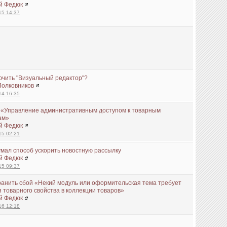
й Федюк
15 14:37
ючить "Визуальный редактор"?
Полковников
14 16:35
 «Управление административным доступом к товарным
ам»
й Федюк
15 02:21
мал способ ускорить новостную рассылку
й Федюк
15 09:37
ранить сбой «Некий модуль или оформительская тема требует
 товарного свойства в коллекции товаров»
й Федюк
16 12:18