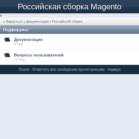
Российская сборка Magento
»
« Вернуться к Документация к Российской сборке
Подфорумы:
Документация
9 Тем
Вопросы пользователей
17 Тем
Поиск
·
Отметить все сообщения прочитанными
·
Наверх