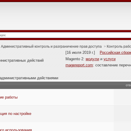
Административный контроль и разграничение прав доступа
>
Контроль рабо
[16 июля 2019 г.]
Российская сборк
Magento 2:
модули
и
услуги
министративных действий
magereport.com
: составление переч
и административными действиями
отв
ие работы
ция по настройке
го использования