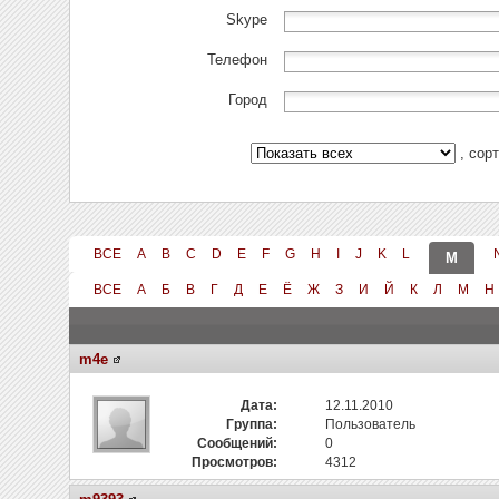
Skype
Телефон
Город
, сор
ВСЕ
A
B
C
D
E
F
G
H
I
J
K
L
M
ВСЕ
А
Б
В
Г
Д
Е
Ё
Ж
З
И
Й
К
Л
М
Н
m4e
Дата:
12.11.2010
Группа:
Пользователь
Сообщений:
0
Просмотров:
4312