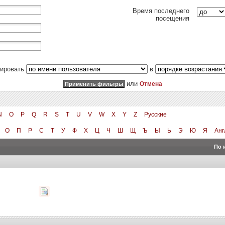
Время последнего
посещения
тировать
в
или
Отмена
N
O
P
Q
R
S
T
U
V
W
X
Y
Z
Русские
О
П
Р
С
Т
У
Ф
Х
Ц
Ч
Ш
Щ
Ъ
Ы
Ь
Э
Ю
Я
Анг
По 