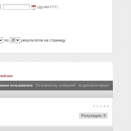
(ДД-ММ-ГГГГ)
по
результатов на страницу
лийские
имени пользователя
По количеству сообщений
по дате регистрации
Репутация: 0