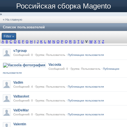
Российская сборка Magento
»
« На главную
Список пользователей
Filter »
A
B
C
D
E
F
G
H
I
J
K
L
M
N
O
P
Q
R
S
T
U
V
W
X
Y
Z
v7group
Сообщений: 0 · Группа: Пользователь ·
Публикации пользователя
Vacoola
Сообщений: 0 · Группа: Пользователь ·
Публикации
пользователя
Vadim
Сообщений: 4 · Группа: Пользователь ·
Публикации пользователя
Valbasket
Сообщений: 0 · Группа: Пользователь ·
Публикации пользователя
ValDeMar
Сообщений: 0 · Группа: Пользователь ·
Публикации пользователя
Valentin