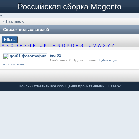
Российская сборка Magento
»
« На главную
Список пользователей
Filter »
A
B
C
D
E
F
G
H
I
J
K
L
M
N
O
P
Q
R
S
T
U
V
W
X
Y
Z
igor01
Сообщений: 0 · Группа: Клиент ·
Публикации
пользователя
Поиск
·
Отметить все сообщения прочитанными
·
Наверх