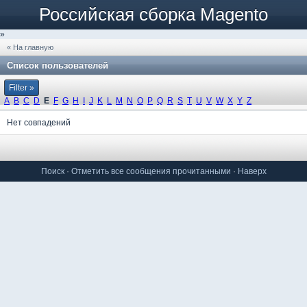
Российская сборка Magento
»
« На главную
Список пользователей
Filter »
A
B
C
D
E
F
G
H
I
J
K
L
M
N
O
P
Q
R
S
T
U
V
W
X
Y
Z
Нет совпадений
Поиск
·
Отметить все сообщения прочитанными
·
Наверх