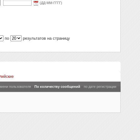
(ДД-ММ-ГГГГ)
по
результатов на страницу
лийские
имени пользователя
По количеству сообщений
по дате регистрации