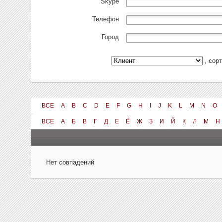
Skype
Телефон
Город
, сор
ВСЕ
A
B
C
D
E
F
G
H
I
J
K
L
M
N
O
ВСЕ
А
Б
В
Г
Д
Е
Ё
Ж
З
И
Й
К
Л
М
Н
Нет совпадений