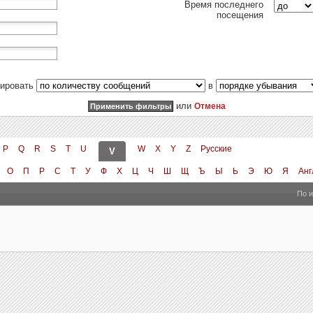
Время последнего
посещения
тировать
в
или
Отмена
P
Q
R
S
T
U
W
X
Y
Z
Русские
V
О
П
Р
С
Т
У
Ф
Х
Ц
Ч
Ш
Щ
Ъ
Ы
Ь
Э
Ю
Я
Анг
По 