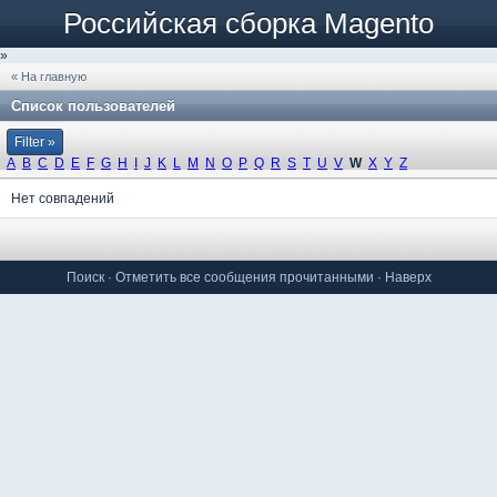
Российская сборка Magento
»
« На главную
Список пользователей
Filter »
A
B
C
D
E
F
G
H
I
J
K
L
M
N
O
P
Q
R
S
T
U
V
W
X
Y
Z
Нет совпадений
Поиск
·
Отметить все сообщения прочитанными
·
Наверх