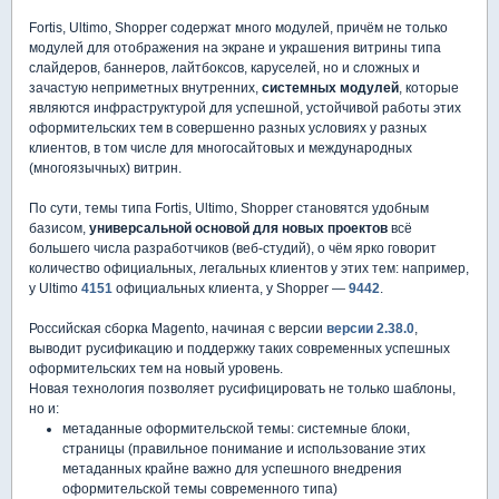
Fortis, Ultimo, Shopper содержат много модулей, причём не только
модулей для отображения на экране и украшения витрины типа
слайдеров, баннеров, лайтбоксов, каруселей, но и сложных и
зачастую неприметных внутренних,
системных модулей
, которые
являются инфраструктурой для успешной, устойчивой работы этих
оформительских тем в совершенно разных условиях у разных
клиентов, в том числе для многосайтовых и международных
(многоязычных) витрин.
По сути, темы типа Fortis, Ultimo, Shopper становятся удобным
базисом,
универсальной основой для новых проектов
всё
большего числа разработчиков (веб-студий), о чём ярко говорит
количество официальных, легальных клиентов у этих тем: например,
у Ultimo
4151
официальных клиента, у Shopper —
9442
.
Российская сборка Magento, начиная с версии
версии 2.38.0
,
выводит русификацию и поддержку таких современных успешных
оформительских тем на новый уровень.
Новая технология позволяет русифицировать не только шаблоны,
но и:
метаданные оформительской темы: системные блоки,
страницы (правильное понимание и использование этих
метаданных крайне важно для успешного внедрения
оформительской темы современного типа)