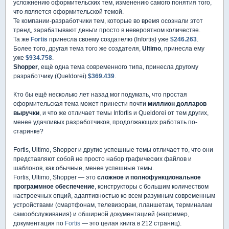
усложнению оформительских тем, изменению самого понятия того,
что является оформительской темой.
Те компании-разработчики тем, которые во время осознали этот
тренд, зарабатывают деньги просто в невероятном количестве.
Та же
Fortis
принесла своему создателю (Infortis) уже
$246.263
.
Более того, другая тема того же создателя,
Ultimo
, принесла ему
уже
$934.758
.
Shopper
, ещё одна тема современного типа, принесла другому
разработчику (Queldorei)
$369.439
.
Кто бы ещё несколько лет назад мог подумать, что простая
оформительская тема может принести почти
миллион долларов
выручки
, и что же отличает темы Infortis и Queldorei от тем других,
менее удачливых разработчиков, продолжающих работать по-
старинке?
Fortis, Ultimo, Shopper и другие успешные темы отличает то, что они
представляют собой не просто набор графических файлов и
шаблонов, как обычные, менее успешные темы.
Fortis, Ultimo, Shopper — это
сложное и полнофункциональное
программное обеспечение
, конструкторы с большим количеством
настроечных опций, адаптивностью ко всем разумным современным
устройствами (смартфонам, телевизорам, планшетам, терминалам
самообслуживания) и обширной документацией (например,
документация по
Fortis
— это целая книга в 212 страниц).