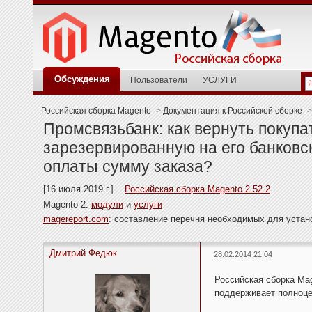
Обсуждения
Пользователи
УСЛУГИ
Российская сборка Magento
>
Документация к Российской сборке
>
Промсвязьбанк: как вернуть покуп
зарезервированную на его банковск
оплаты сумму заказа?
[16 июля 2019 г.]
Российская сборка Magento 2.52.2
Magento 2:
модули
и
услуги
magereport.com
: составление перечня необходимых для уста
Дмитрий Федюк
28.02.2014 21:04
Российская сборка Mag
поддерживает полноце