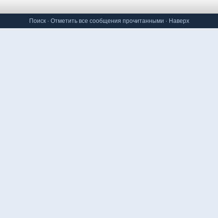
Поиск
·
Отметить все сообщения прочитанными
·
Наверх