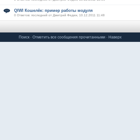
QIWI Кошелёк: пример работы модуля
0 Ответов: последний от Дмитрий Федюк, 10.12.2011 11:48
Поиск
·
Отметить все сообщения прочитанными
·
Наверх