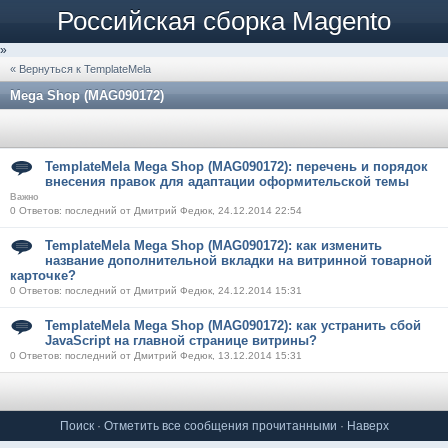
Российская сборка Magento
»
« Вернуться к TemplateMela
Mega Shop (MAG090172)
TemplateMela Mega Shop (MAG090172): перечень и порядок
внесения правок для адаптации оформительской темы
Важно
0 Ответов: последний от Дмитрий Федюк, 24.12.2014 22:54
TemplateMela Mega Shop (MAG090172): как изменить
название дополнительной вкладки на витринной товарной
карточке?
0 Ответов: последний от Дмитрий Федюк, 24.12.2014 15:31
TemplateMela Mega Shop (MAG090172): как устранить сбой
JavaScript на главной странице витрины?
0 Ответов: последний от Дмитрий Федюк, 13.12.2014 15:31
Поиск
·
Отметить все сообщения прочитанными
·
Наверх