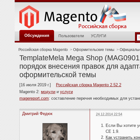
Обсуждения
Пользователи
УСЛУГИ
Российская сборка Magento
>
Оформительские темы
>
Официальн
TemplateMela Mega Shop (MAG09017
порядок внесения правок для адап
оформительской темы
[16 июля 2019 г.]
Российская сборка Magento 2.52.2
Magento 2:
модули
и
услуги
magereport.com
: составление перечня необходимых для уста
Дмитрий Федюк
24.12.2014 22:54
Если Вы хотите у
CE 1.9.
Как устранить ко