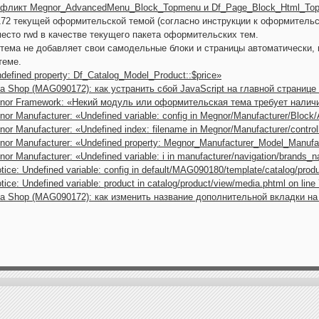
онфликт Megnor_AdvancedMenu_Block_Topmenu и Df_Page_Block_Html_To
2 текущей оформительской темой (согласно инструкции к оформительс
вместо rwd в качестве текущего пакета оформительских тем.
ема не добавляет свои самодельные блоки и страницы автоматически, п
теме.
defined property: Df_Catalog_Model_Product::$price»
a Shop (MAG090172): как устранить сбой JavaScript на главной странице
nor Framework: «Некий модуль или оформительская тема требует наличи
or Manufacturer: «Undefined variable: config in Megnor/Manufacturer/Block/
r Manufacturer: «Undefined index: filename in Megnor/Manufacturer/controll
or Manufacturer: «Undefined property: Megnor_Manufacturer_Model_Manufa
r Manufacturer: «Undefined variable: i in manufacturer/navigation/brands_na
ice: Undefined variable: config in default/MAG090180/template/catalog/produ
ice: Undefined variable: product in catalog/product/view/media.phtml on line
a Shop (MAG090172): как изменить название дополнительной вкладки на