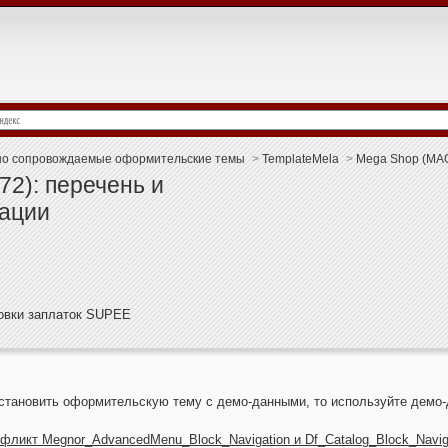
о сопровождаемые оформительские темы
>
TemplateMela
>
Mega Shop (MA
2): перечень и
тации
новки заплаток SUPEE
становить оформительскую тему с демо-данными, то используйте демо-
нфликт Megnor_AdvancedMenu_Block_Navigation и Df_Catalog_Block_Navig