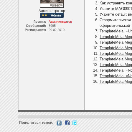
Как устранить к
Укажите MAG09017
Администратор
Укажите default 
Оформительская т
Группа:
Администратор
оформительской 
Сообщений:
8995
Регистрация:
20.02.2010
TemplateMela: «Un
TemplateMela Meg
TemplateMela Meg
TemplateMela Megn
TemplateMela Megno
TemplateMela Megn
TemplateMela Megno
TemplateMela: «Not
TemplateMela: «Not
TemplateMela Meg
Поделиться темой: