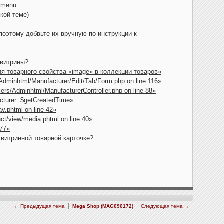
pmenu
кой теме)
оэтому добвьте их вручную по инструкции к
 витрины?
я товарного свойства «image» в коллекции товаров»
Adminhtml/Manufacturer/Edit/Tab/Form.php on line 116»
ers/Adminhtml/ManufacturerController.php on line 88»
cturer::$getCreatedTime»
v.phtml on line 42»
ct/view/media.phtml on line 40»
 77»
 витринной товарной карточке?
← Предыдущая тема
Mega Shop (MAG090172)
Следующая тема →