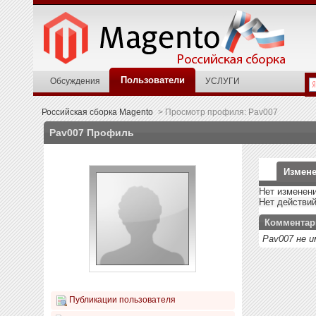
Пользователи
Обсуждения
УСЛУГИ
Российская сборка Magento
>
Просмотр профиля: Pav007
Pav007
Профиль
Измене
Нет изменени
Нет действи
Комментар
Pav007 не 
Публикации пользователя