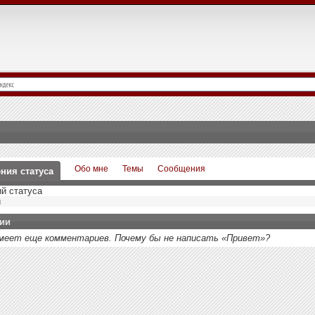
Обо мне
Темы
Сообщения
ния статуса
й статуса
й
ии
имеет еще комментариев. Почему бы не написать «Привет»?