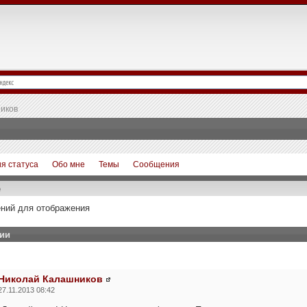
иков
я статуса
Обо мне
Темы
Сообщения
е
ний для отображения
ии
Николай Калашников
27.11.2013 08:42