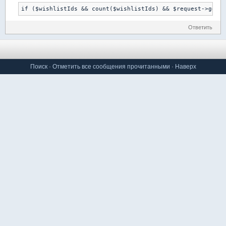
if ($wishlistIds && count($wishlistIds) && $request->getPa
Ответить
Поиск
·
Отметить все сообщения прочитанными
·
Наверх