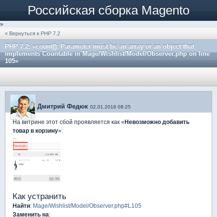
Российская сборка Magento
»
« Вернуться к PHP 7.2
PHP 7.2: «count(): Parameter must be an array or an object that
implements Countable in Mage/Wishlist/Model/Observer.php on line
105»
Дмитрий Федюк
02.01.2018 08:25
На витрине этот сбой проявляется как «
Невозможно добавить
товар в корзину
»:
Как устранить
Найти
:
Mage/Wishlist/Model/Observer.php#L105
Заменить на
: