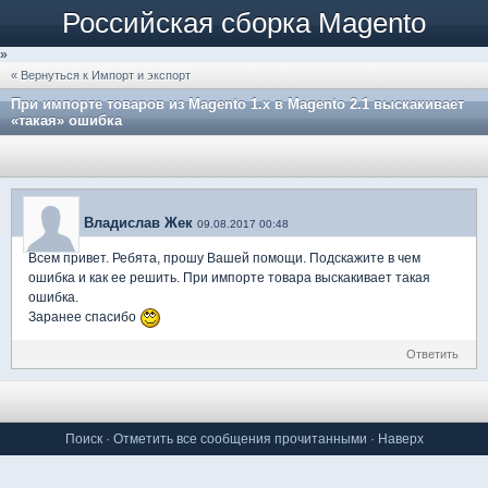
Российская сборка Magento
»
« Вернуться к Импорт и экспорт
При импорте товаров из Magento 1.x в Magento 2.1 выскакивает
«такая» ошибка
Владислав Жек
09.08.2017 00:48
Всем привет. Ребята, прошу Вашей помощи. Подскажите в чем
ошибка и как ее решить. При импорте товара выскакивает такая
ошибка.
Заранее спасибо
Ответить
Поиск
·
Отметить все сообщения прочитанными
·
Наверх