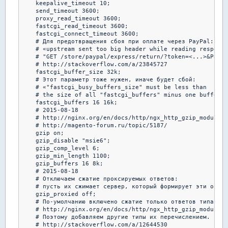
    keepalive_timeout 10;   

    send_timeout 3600;

    proxy_read_timeout 3600;

    fastcgi_read_timeout 3600;

    fastcgi_connect_timeout 3600;

    # Для предотвращения сбоя при оплате через PayPal:

    # «upstream sent too big header while reading response
    # "GET /store/paypal/express/return/?token=<...>&Payer
    # http://stackoverflow.com/a/23845727

    fastcgi_buffer_size 32k;

    # Этот параметр тоже нужен, иначе будет сбой:

    # «"fastcgi_busy_buffers_size" must be less than

    # the size of all "fastcgi_buffers" minus one buffer»

    fastcgi_buffers 16 16k;

    # 2015-08-18

    # http://nginx.org/en/docs/http/ngx_http_gzip_module.h
    # http://magento-forum.ru/topic/5187/

    gzip on;

    gzip_disable "msie6";

    gzip_comp_level 6;

    gzip_min_length 1100;

    gzip_buffers 16 8k;

    # 2015-08-18

    # Отключаем сжатие проксируемых ответов:

    # пусть их сжимает сервер, который формирует эти ответ
    gzip_proxied off;

    # По-умолчанию включено сжатие только ответов типа tex
    # http://nginx.org/en/docs/http/ngx_http_gzip_module.h
    # Поэтому добавляем другие типы их перечислением.

    # http://stackoverflow.com/a/12644530
