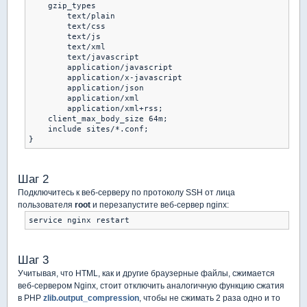
    gzip_types

        text/plain

        text/css

        text/js

        text/xml

        text/javascript

        application/javascript

        application/x-javascript

        application/json

        application/xml

        application/xml+rss;

    client_max_body_size 64m;       

    include sites/*.conf;

}
Шаг 2
Подключитесь к веб-серверу по протоколу SSH от лица
пользователя
root
и перезапустите веб-сервер nginx:
service nginx restart
Шаг 3
Учитывая, что HTML, как и другие браузерные файлы, сжимается
веб-сервером Nginx, стоит отключить аналогичную функцию сжатия
в PHP
zlib.output_compression
, чтобы не сжимать 2 раза одно и то