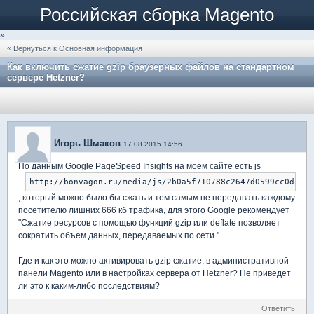
Российская сборка Magento
»
« Вернуться к Основная информация
Как включить сжатие gzip браузерных файлов на стандартном
сервере Hetzner?
Игорь Шмаков
17.08.2015 14:56
По данным Google PageSpeed Insights на моем сайте есть js
http://bonvagon.ru/media/js/2b0a5f710788c2647d0599cc0d104b
, который можно было бы сжать и тем самым не передавать каждому
посетителю лишних 666 кб трафика, для этого Google рекомендует
"Сжатие ресурсов с помощью функций gzip или deflate позволяет
сократить объем данных, передаваемых по сети."
Где и как это можно активировать gzip сжатие, в административной
панели Magento или в настройках сервера от Hetzner? Не приведет
ли это к каким-либо последствиям?
Ответить