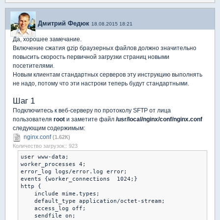
Дмитрий Федюк
18.08.2015 18:21
Да, хорошее замечание.
Включение сжатия gzip браузерных файлов должно значительно
повысить скорость первичной загрузки страниц новыми
посетителями.
Новым клиентам стандартных серверов эту инструкцию выполнять
не надо, потому что эти настроки теперь будут стандартными.
Шаг 1
Подключитесь к веб-серверу по протоколу SFTP от лица
пользователя
root
и заметите файл
/usr/local/nginx/conf/nginx.conf
следующим содержимым:
nginx.conf
(1.62К)
Количество загрузок:: 923
user www-data;

worker_processes 4;

error_log logs/error.log error;

events {worker_connections  1024;}

http {

    include mime.types;

    default_type application/octet-stream;

    access_log off;

    sendfile on;
