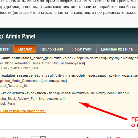
 сэкономят администраторам и разработчикам магазина много рабочего 
трудоёмко, а последствием конфликтов становится неработоспособность
ности (не зная, что она заключается в конфликте программных классов