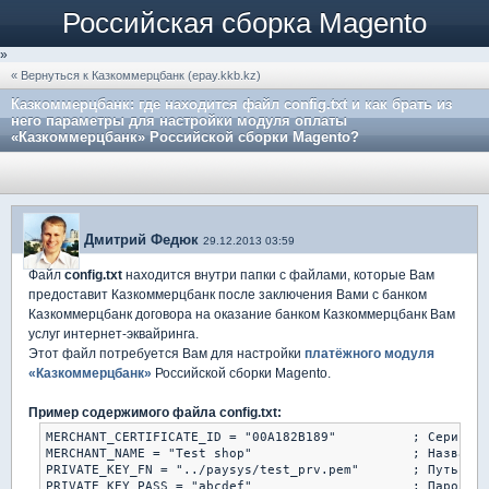
Российская сборка Magento
»
« Вернуться к Казкоммерцбанк (epay.kkb.kz)
Казкоммерцбанк: где находится файл config.txt и как брать из
него параметры для настройки модуля оплаты
«Казкоммерцбанк» Российской сборки Magentо?
Дмитрий Федюк
29.12.2013 03:59
Файл
config.txt
находится внутри папки с файлами, которые Вам
предоставит Казкоммерцбанк после заключения Вами с банком
Казкоммерцбанк договора на оказание банком Казкоммерцбанк Вам
услуг интернет-эквайринга.
Этот файл потребуется Вам для настройки
платёжного модуля
«Казкоммерцбанк»
Российской сборки Magento.
Пример содержимого файла config.txt:
MERCHANT_CERTIFICATE_ID = "00A182B189"	 	; Серийный номер сертификата Cert Serial Number

MERCHANT_NAME = "Test shop"			; Название магазина (продавца) Shop/merchant Name

PRIVATE_KEY_FN = "../paysys/test_prv.pem"	; Путь к закрытому ключу Private cert path

PRIVATE_KEY_PASS = "abcdef"			; Пароль к закрытому ключу Private cert password
