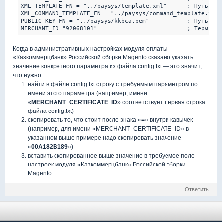
XML_TEMPLATE_FN = "../paysys/template.xml"	; Путь к XML шаблону XML template path

XML_COMMAND_TEMPLATE_FN = "../paysys/command_template.xml"	; Путь к XML шаблону для команд (возврат/подтверждение)

PUBLIC_KEY_FN = "../paysys/kkbca.pem"		; Путь к открытому ключу Public cert path

MERCHANT_ID="9206
Когда в административных настройках модуля оплаты
«Казкоммерцбанк» Российской сборки Magento сказано указать
значение конкретного параметра из файла config.txt — это значит,
что нужно:
найти в файле config.txt строку с требуемым параметром по
имени этого параметра (например, имени
«
MERCHANT_CERTIFICATE_ID
» соответствует первая строка
файла config.txt)
скопировать то, что стоит после знака «
=
» внутри кавычек
(например, для имени «MERCHANT_CERTIFICATE_ID» в
указанном выше примере надо скопировать значение
«
00A182B189
»)
вставить скопированное выше значение в требуемое поле
настроек модуля «Казкоммерцбанк» Российской сборки
Magento
Ответить