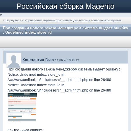
Российская сборка Magento
»
« Вернуться к Управление административным доступом к товарным разделам
При создании нового заказа менеджером система выдает ошибку
: Undefined index: store_id
Константин Гаар
14.06.2013 15:24
При создании нового заказа менеджером система выдает ошибку :
Notice: Undefined index: store_id in
/var/www/amilook.ru/includes/src/__adminhtml.php on line 26480
Notice: Undefined index: store_id in
/var/www/amilook.ru/includes/src/__adminhtml.php on line 26480
Как возникла ошибка: