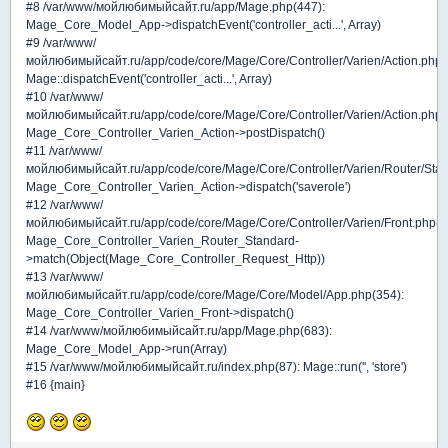
#8 /var/www/мойлюбимыйсайт.ru/app/Mage.php(447):
Mage_Core_Model_App->dispatchEvent('controller_acti...', Array)
#9 /var/www/
мойлюбимыйсайт.ru/app/code/core/Mage/Core/Controller/Varien/Action.php(
Mage::dispatchEvent('controller_acti...', Array)
#10 /var/www/
мойлюбимыйсайт.ru/app/code/core/Mage/Core/Controller/Varien/Action.php(
Mage_Core_Controller_Varien_Action->postDispatch()
#11 /var/www/
мойлюбимыйсайт.ru/app/code/core/Mage/Core/Controller/Varien/Router/Stan
Mage_Core_Controller_Varien_Action->dispatch('saverole')
#12 /var/www/
мойлюбимыйсайт.ru/app/code/core/Mage/Core/Controller/Varien/Front.php(1
Mage_Core_Controller_Varien_Router_Standard-
>match(Object(Mage_Core_Controller_Request_Http))
#13 /var/www/
мойлюбимыйсайт.ru/app/code/core/Mage/Core/Model/App.php(354):
Mage_Core_Controller_Varien_Front->dispatch()
#14 /var/www/мойлюбимыйсайт.ru/app/Mage.php(683):
Mage_Core_Model_App->run(Array)
#15 /var/www/мойлюбимыйсайт.ru/index.php(87): Mage::run('', 'store')
#16 {main}