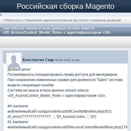
Российская сборка Magento
»
« Вернуться к Управление административным доступом к товарным разделам
Система не нашла в базе данных объект класса
«Df_AccessControl_Model_Role» с идентификатором «10»
Константин Гаар
05.06.2013 14:44
Добрый день!
Потребовалось отредактировать права доступа для менеджеров.
При сохранении измененных правил для должности "Sales" система
выдала следующую ошибку
Система не нашла в базе данных объект класса
«Df_AccessControl_Model_Role» с идентификатором «10».
#0 /var/www/
мойлюбимыйсайт.ru/app/code/local/Df/Core/lib/fp/other.php(301):
df_error('?????????????? ...', 'Df_AccessContro...', '10')
#1 /var/www/
мойлюбимыйсайт.ru/app/code/local/Df/AccessControl/Model/Role.php(174):