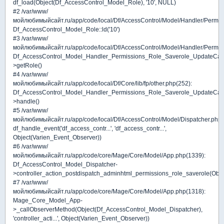
df_load(Object(Df_AccessControl_Model_Role), '10', NULL)
#2 /var/www/
мойлюбимыйсайт.ru/app/code/local/Df/AccessControl/Model/Handler/Permis
Df_AccessControl_Model_Role::ld('10')
#3 /var/www/
мойлюбимыйсайт.ru/app/code/local/Df/AccessControl/Model/Handler/Permis
Df_AccessControl_Model_Handler_Permissions_Role_Saverole_UpdateCata
>getRole()
#4 /var/www/
мойлюбимыйсайт.ru/app/code/local/Df/Core/lib/fp/other.php(252):
Df_AccessControl_Model_Handler_Permissions_Role_Saverole_UpdateCata
>handle()
#5 /var/www/
мойлюбимыйсайт.ru/app/code/local/Df/AccessControl/Model/Dispatcher.php(
df_handle_event('df_access_contr...', 'df_access_contr...',
Object(Varien_Event_Observer))
#6 /var/www/
мойлюбимыйсайт.ru/app/code/core/Mage/Core/Model/App.php(1339):
Df_AccessControl_Model_Dispatcher-
>controller_action_postdispatch_adminhtml_permissions_role_saverole(Obje
#7 /var/www/
мойлюбимыйсайт.ru/app/code/core/Mage/Core/Model/App.php(1318):
Mage_Core_Model_App-
>_callObserverMethod(Object(Df_AccessControl_Model_Dispatcher),
'controller_acti...', Object(Varien_Event_Observer))