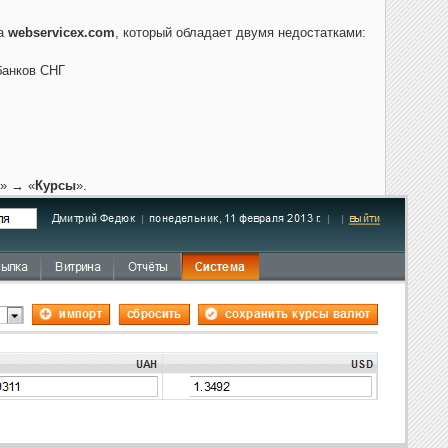
са
webservicex.com
, который обладает двумя недостатками:
банков СНГ
» → «
Курсы
».