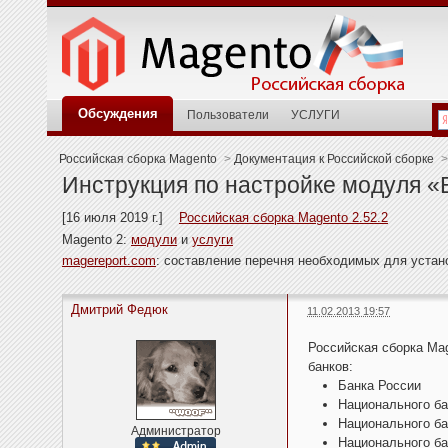
Обсуждения
Пользователи
УСЛУГИ
Российская сборка Magento
>
Документация к Российской сборке
>
Инструкция по настройке модуля 
[16 июля 2019 г.]
Российская сборка Magento 2.52.2
Magento 2:
модули
и
услуги
magereport.com
: составление перечня необходимых для уста
Дмитрий Федюк
11.02.2013 19:57
Российская сборка Ma
банков:
Банка России
Национального ба
Национального ба
Администратор
Национального ба