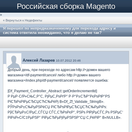
Российская сборка Magento
»
« Вернуться к Недефекты
Я перешёл по непредназначенному для перехода адресу и
система ответила неожиданно, что я делаю не так?
Алексей Лазарев
10.07.2012 20:46
Добрый день, при переходе по адресам http://<домен вашего
магазина>/df-payment/cancel/ либо http://<домен вашего
магазина>/index.php/df-payment/cancel/ появляется ошибка:
[Df_Payment_Controller_Abstract::getOrderIncrementId]
Р РµР·СѓР»СЊС‚Р°С‚ РјРµС‚РѕРґР° Р·Р°Р±СЂР°РєРѕРІР°РЅ
РїСЂРѕРІРµСЂСЏСЋС‰РёРј В«Df_Zf_Validate_StringВ».
РЎРѕРѕР±С‰РµРЅРёСЏ РїСЂРѕРІРµСЂСЏСЋС‰РµРіРѕ:
РўСЂРµР±СѓРµС‚СЃСЏ СЃС‚СЂРѕРєР°, РЅРѕ РІРјРµСЃС‚Рѕ РЅРµС‘
РїРѕР»СѓС‡РµРЅР° РїРµСЂРµРјРµРЅРЅР°СЏ С‚РёРїР° В«NULLВ».