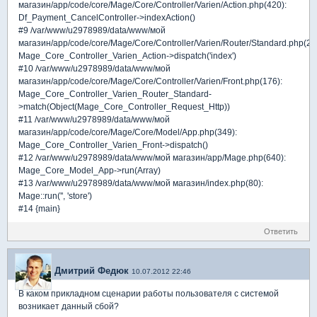
магазин/app/code/core/Mage/Core/Controller/Varien/Action.php(420):
Df_Payment_CancelController->indexAction()
#9 /var/www/u2978989/data/www/мой
магазин/app/code/core/Mage/Core/Controller/Varien/Router/Standard.php(25
Mage_Core_Controller_Varien_Action->dispatch('index')
#10 /var/www/u2978989/data/www/мой
магазин/app/code/core/Mage/Core/Controller/Varien/Front.php(176):
Mage_Core_Controller_Varien_Router_Standard-
>match(Object(Mage_Core_Controller_Request_Http))
#11 /var/www/u2978989/data/www/мой
магазин/app/code/core/Mage/Core/Model/App.php(349):
Mage_Core_Controller_Varien_Front->dispatch()
#12 /var/www/u2978989/data/www/мой магазин/app/Mage.php(640):
Mage_Core_Model_App->run(Array)
#13 /var/www/u2978989/data/www/мой магазин/index.php(80):
Mage::run('', 'store')
#14 {main}
Ответить
Дмитрий Федюк
10.07.2012 22:46
В каком прикладном сценарии работы пользователя с системой
возникает данный сбой?