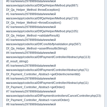
#0 /var/www/u2978989/data/www/мой
магазин/app/code/local/Df/Qa/Helper/Method.php(887):
Df_Qa_Helper_Method::throwException()
#1 /var/www/u2978989/data/www/мой
магазин/app/code/local/Df/Qa/Helper/Method.php(710):
Df_Qa_Helper_Method->throwException()
#2 /var/www/u2978989/data/www/мой
магазин/app/code/local/Df/Qa/Helper/Method.php(105):
Df_Qa_Helper_Method->validateResult()
#3 /var/www/u2978989/data/www/мой
магазин/app/code/local/Df/Core/lib/fp/validation.php(587):
Df_Qa_Helper_Method->assertResultIsString()
#4 /var/www/u2978989/data/www/мой
магазин/app/code/local/Df/Payment/Controller/Abstract.php(113):
df_result_string()
#5 /var/www/u2978989/data/www/мой
магазин/app/code/local/Df/Payment/Controller/Abstract.php(71):
Df_Payment_Controller_Abstract->getOrderIncrementId()
#6 /var/www/u2978989/data/www/мой
магазин/app/code/local/Df/Payment/Controller/Abstract.php(11):
Df_Payment_Controller_Abstract->getOrder()
#7 /var/www/u2978989/data/www/мой
магазин/app/code/local/Df/Payment/controllers/CancelController.php(23):
Df_Payment_Controller_Abstract->cancelOrder()
#8 /var/www/u2978989/data/www/мой