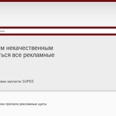
им некачественным
ться все рекламные
новки заплаток SUPEE
рки пропали рекламные щиты