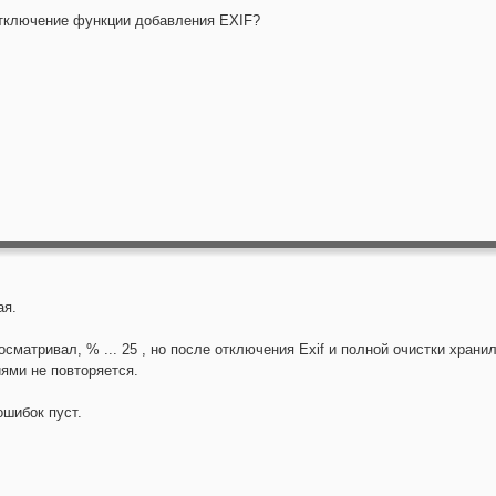
тключение функции добавления EXIF?
ая.
сматривал, % ... 25 , но после отключения Exif и полной очистки храни
ями не повторяется.
ошибок пуст.