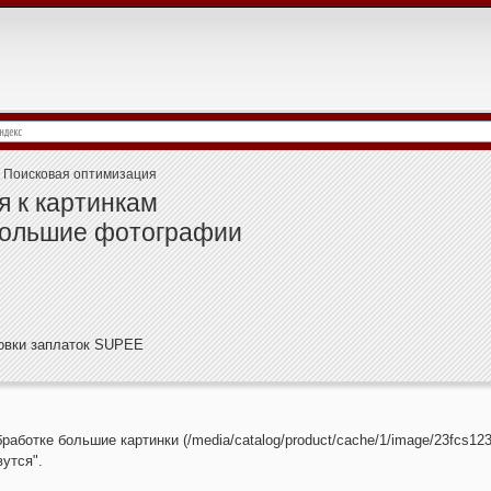
Поисковая оптимизация
 к картинкам
 большие фотографии
новки заплаток SUPEE
аботке большие картинки (/media/catalog/product/cache/1/image/23fcs123
вутся".