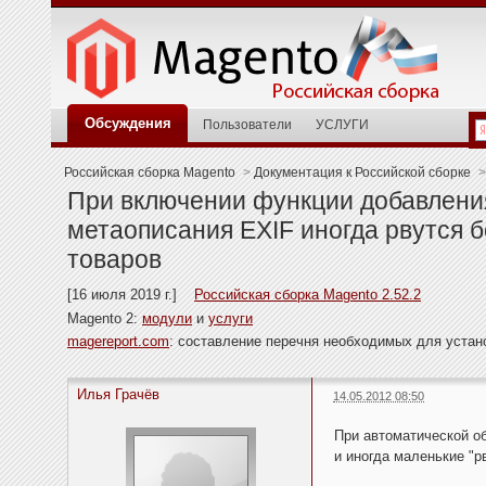
Обсуждения
Пользователи
УСЛУГИ
Российская сборка Magento
>
Документация к Российской сборке
>
При включении функции добавления
метаописания EXIF иногда рвутся
товаров
[16 июля 2019 г.]
Российская сборка Magento 2.52.2
Magento 2:
модули
и
услуги
magereport.com
: составление перечня необходимых для уста
Илья Грачёв
14.05.2012 08:50
При автоматической обр
и иногда маленькие "р