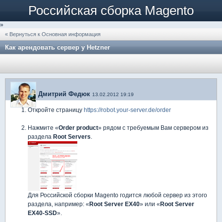
Российская сборка Magento
»
« Вернуться к Основная информация
Как арендовать сервер у Hetzner
Дмитрий Федюк
13.02.2012 19:19
Откройте страницу
https://robot.your-server.de/order
Нажмите «
Order product
» рядом с требуемым Вам сервером из
раздела
Root Servers
.
Для Российской сборки Magento годится любой сервер из этого
раздела, например: «
Root Server EX40
» или «
Root Server
EX40-SSD
».