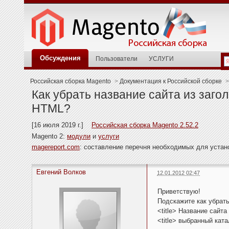
Обсуждения
Пользователи
УСЛУГИ
Российская сборка Magento
>
Документация к Российской сборке
>
Как убрать название сайта из заго
HTML?
[16 июля 2019 г.]
Российская сборка Magento 2.52.2
Magento 2:
модули
и
услуги
magereport.com
: составление перечня необходимых для уста
Евгений Волков
12.01.2012 02:47
Приветствую!
Подскажите как убрать 
<title> Название сайта
<title> выбранный катал