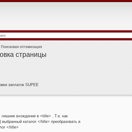
Поисковая оптимизация
ловка страницы
новки заплаток SUPEE
лишние вхождение в <title> . Т.е. как
 | выбранный каталог </title> преобразовать в
ог </title>