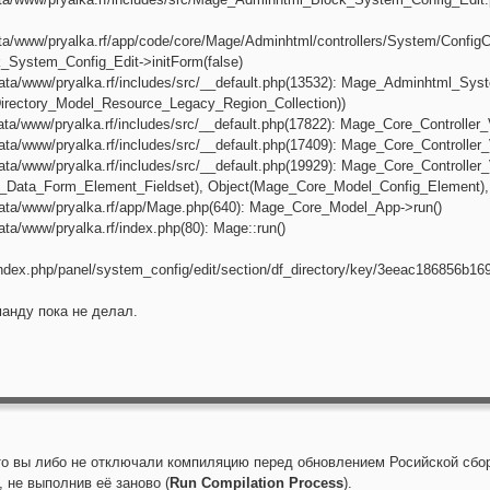
a/www/pryalka.rf/app/code/core/Mage/Adminhtml/controllers/System/ConfigCo
System_Config_Edit->initForm(false)
ata/www/pryalka.rf/includes/src/__default.php(13532): Mage_Adminhtml_Syst
Directory_Model_Resource_Legacy_Region_Collection))
ta/www/pryalka.rf/includes/src/__default.php(17822): Mage_Core_Controller_
ata/www/pryalka.rf/includes/src/__default.php(17409): Mage_Core_Controller
ta/www/pryalka.rf/includes/src/__default.php(19929): Mage_Core_Controller_
en_Data_Form_Element_Fieldset), Object(Mage_Core_Model_Config_Element)
ata/www/pryalka.rf/app/Mage.php(640): Mage_Core_Model_App->run()
ta/www/pryalka.rf/index.php(80): Mage::run()
"/index.php/panel/system_config/edit/section/df_directory/key/3eeac186856b16
анду пока не делал.
то вы либо не отключали компиляцию перед обновлением Росийской сбор
 не выполнив её заново (
Run Compilation Process
).