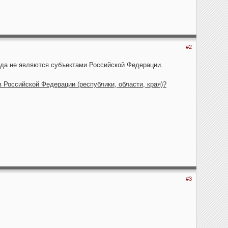
#2
рода не являются субъектами Российской Федерации.
в Российской Федерации (республики, области, края)?
#3