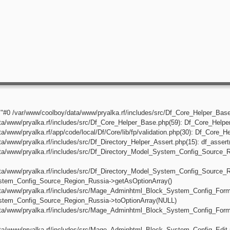
320:"#0 /var/www/coolboy/data/www/pryalka.rf/includes/src/Df_Core_Helper_Bas
ta/www/pryalka.rf/includes/src/Df_Core_Helper_Base.php(59): Df_Core_Helper
a/www/pryalka.rf/app/code/local/Df/Core/lib/fp/validation.php(30): Df_Core_H
a/www/pryalka.rf/includes/src/Df_Directory_Helper_Assert.php(15): df_assert
ta/www/pryalka.rf/includes/src/Df_Directory_Model_System_Config_Source_R
ta/www/pryalka.rf/includes/src/Df_Directory_Model_System_Config_Source_R
stem_Config_Source_Region_Russia->getAsOptionArray()
ta/www/pryalka.rf/includes/src/Mage_Adminhtml_Block_System_Config_Form
stem_Config_Source_Region_Russia->toOptionArray(NULL)
ata/www/pryalka.rf/includes/src/Mage_Adminhtml_Block_System_Config_Fo
ata/www/pryalka.rf/includes/src/Mage_Adminhtml_Block_System_Config_Edi