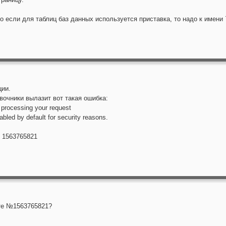
о если для таблиц баз данных используется приставка, то надо к имени 
ции.
вочники вылазит вот такая ошибка:
 processing your request
sabled by default for security reasons.
r: 1563765821
ёте №1563765821?