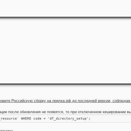
новите Российскую сборку на прялка.рф до последней версии, соблюдая
ции после обновления не появятся, то при отключенном кешировании в
_resource` WHERE code = 'df_directory_setup';
траницу.