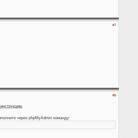
#7
#8
 инструкцию
.
ыполните через phpMyAdmin команду: