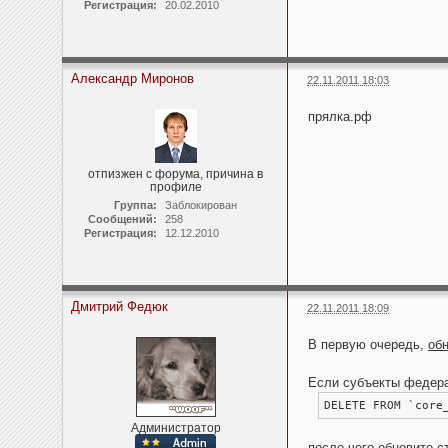
Регистрация:
20.02.2010
Александр Миронов
22.11.2011 18:03
прялка.рф
отпизжен с форума, причина в
профиле
Группа:
Заблокирован
Сообщений:
258
Регистрация:
12.12.2010
Дмитрий Федюк
22.11.2011 18:09
В первую очередь,
об
Если субъекты федера
DELETE FROM `core
Администратор
после чего обновите с