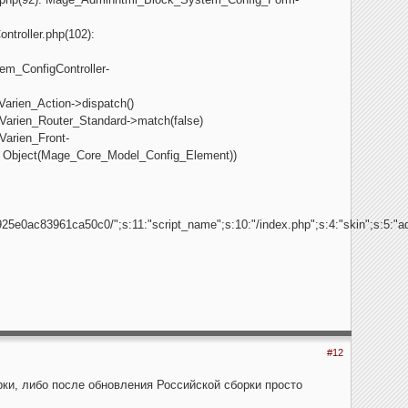
ntroller.php(102):
em_ConfigController-
Varien_Action->dispatch()
_Varien_Router_Standard->match(false)
Varien_Front-
, Object(Mage_Core_Model_Config_Element))
925e0ac83961ca50c0/";s:11:"script_name";s:10:"/index.php";s:4:"skin";s:5:"a
#12
ки, либо после обновления Российской сборки просто