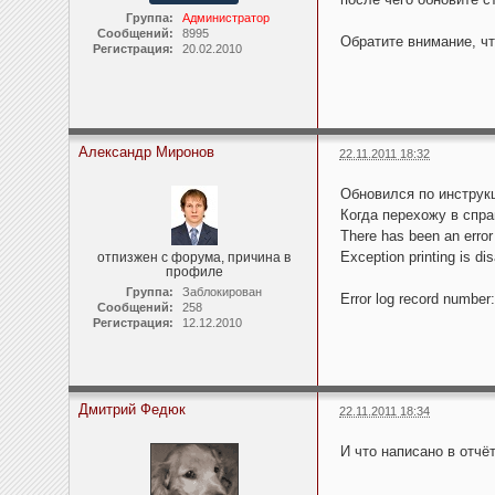
Группа:
Администратор
Сообщений:
8995
Обратите внимание, чт
Регистрация:
20.02.2010
Александр Миронов
22.11.2011 18:32
Обновился по инструк
Когда перехожу в спра
There has been an error
Exception printing is di
отпизжен с форума, причина в
профиле
Группа:
Заблокирован
Error log record numbe
Сообщений:
258
Регистрация:
12.12.2010
Дмитрий Федюк
22.11.2011 18:34
И что написано в отч