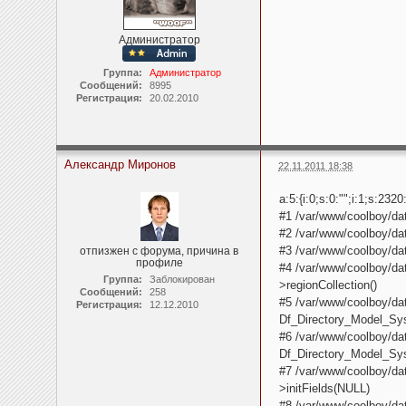
Администратор
Группа:
Администратор
Сообщений:
8995
Регистрация:
20.02.2010
Александр Миронов
22.11.2011 18:38
a:5:{i:0;s:0:"";i:1;s:2
#1 /var/www/coolboy/da
#2 /var/www/coolboy/dat
#3 /var/www/coolboy/dat
отпизжен с форума, причина в
профиле
#4 /var/www/coolboy/da
Группа:
Заблокирован
>regionCollection()
Сообщений:
258
#5 /var/www/coolboy/da
Регистрация:
12.12.2010
Df_Directory_Model_Sy
#6 /var/www/coolboy/da
Df_Directory_Model_Sy
#7 /var/www/coolboy/d
>initFields(NULL)
#8 /var/www/coolboy/d