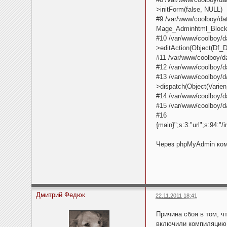
>initForm(false, NULL)
#9 /var/www/coolboy/dat
Mage_Adminhtml_Block_
#10 /var/www/coolboy/d
>editAction(Object(Df_
#11 /var/www/coolboy/da
#12 /var/www/coolboy/d
#13 /var/www/coolboy/da
>dispatch(Object(Vari
#14 /var/www/coolboy/d
#15 /var/www/coolboy/da
#16
{main}";s:3:"url";s:94:
Через phpMyAdmin ком
Дмитрий Федюк
22.11.2011 18:41
Причина сбоя в том, ч
включили компиляцию,