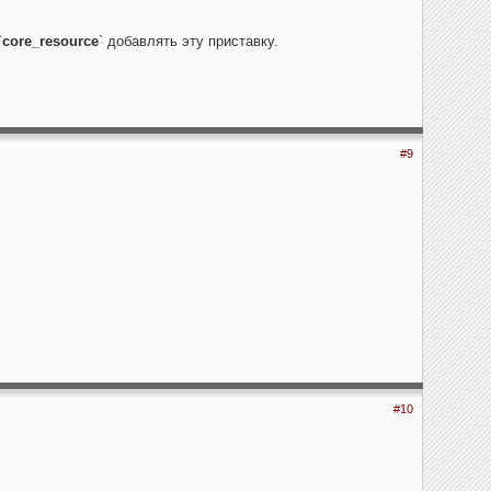
`
core_resource
` добавлять эту приставку.
#9
#10