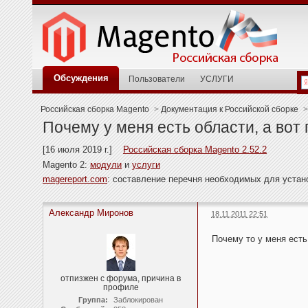
Обсуждения
Пользователи
УСЛУГИ
Российская сборка Magento
>
Документация к Российской сборке
>
Почему у меня есть области, а вот 
[16 июля 2019 г.]
Российская сборка Magento 2.52.2
Magento 2:
модули
и
услуги
magereport.com
: составление перечня необходимых для уста
Александр Миронов
18.11.2011 22:51
Почему то у меня есть 
отпизжен с форума, причина в
профиле
Группа:
Заблокирован