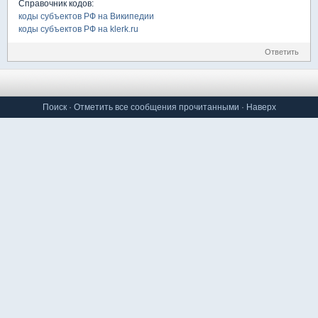
Справочник кодов:
коды субъектов РФ на Википедии
коды субъектов РФ на klerk.ru
Ответить
Поиск
·
Отметить все сообщения прочитанными
·
Наверх