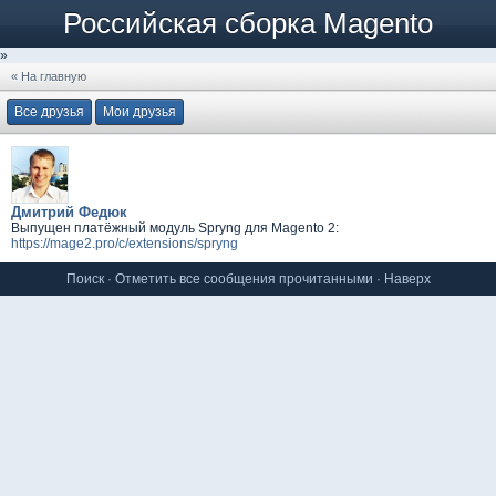
Российская сборка Magento
»
« На главную
Все друзья
Мои друзья
Дмитрий Федюк
Выпущен платёжный модуль Spryng для Magento 2:
https://mage2.pro/c/extensions/spryng
Поиск
·
Отметить все сообщения прочитанными
·
Наверх