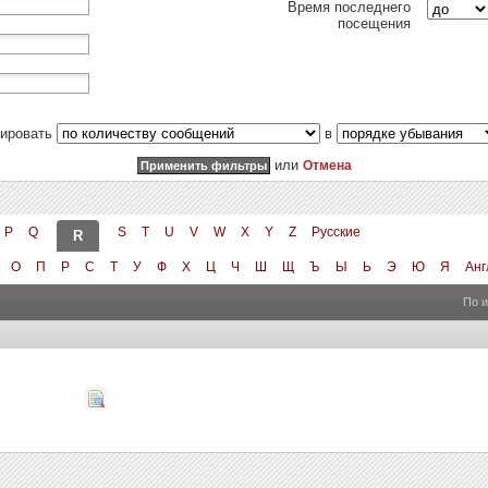
Время последнего
посещения
тировать
в
или
Отмена
P
Q
S
T
U
V
W
X
Y
Z
Русские
R
О
П
Р
С
Т
У
Ф
Х
Ц
Ч
Ш
Щ
Ъ
Ы
Ь
Э
Ю
Я
Анг
По 