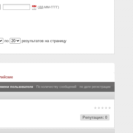
(ДД-ММ-ГГГГ)
по
результатов на страницу
лийские
имени пользователя
По количеству сообщений
по дате регистрации
Репутация: 0