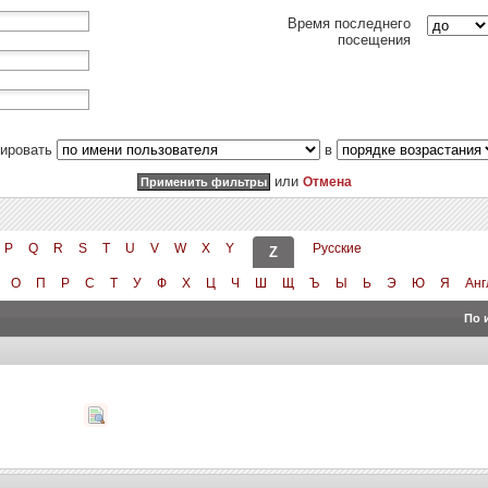
Время последнего
посещения
тировать
в
или
Отмена
P
Q
R
S
T
U
V
W
X
Y
Русские
Z
О
П
Р
С
Т
У
Ф
Х
Ц
Ч
Ш
Щ
Ъ
Ы
Ь
Э
Ю
Я
Анг
По 