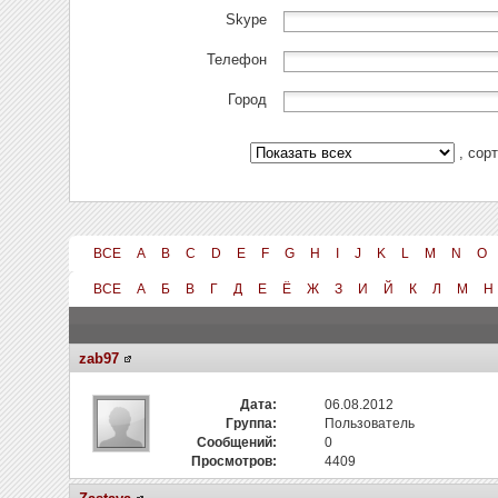
Skype
Телефон
Город
, сор
ВСЕ
A
B
C
D
E
F
G
H
I
J
K
L
M
N
O
ВСЕ
А
Б
В
Г
Д
Е
Ё
Ж
З
И
Й
К
Л
М
Н
zab97
Дата:
06.08.2012
Группа:
Пользователь
Сообщений:
0
Просмотров:
4409