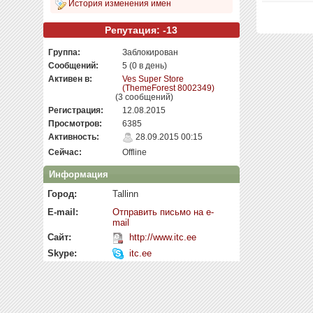
История изменения имен
Репутация: -13
Группа:
Заблокирован
Сообщений:
5 (0 в день)
Активен в:
Ves Super Store
(ThemeForest 8002349)
(3 сообщений)
Регистрация:
12.08.2015
Просмотров:
6385
Активность:
28.09.2015 00:15
Сейчас:
Offline
Информация
Город:
Tallinn
E-mail:
Отправить письмо на e-
mail
Сайт:
http://www.itc.ee
Skype:
itc.ee