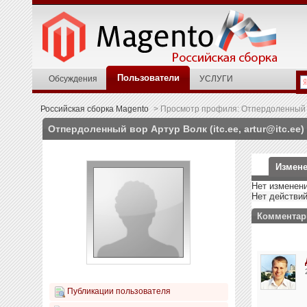
Пользователи
Обсуждения
УСЛУГИ
Российская сборка Magento
>
Просмотр профиля: Отпердоленный вор
Отпердоленный вор Артур Волк (itc.ee, artur@itc.ee)
Измене
Нет изменени
Нет действи
Комментар
Публикации пользователя