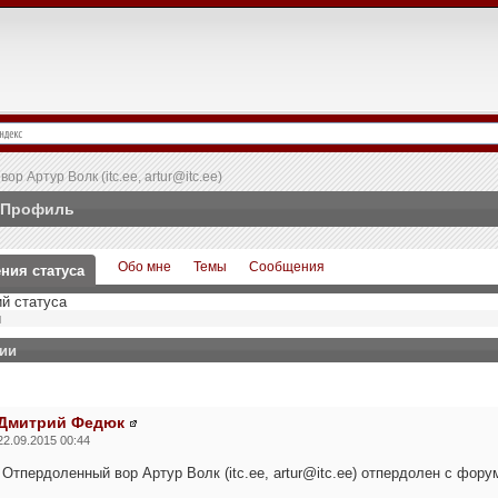
 Артур Волк (itc.ee, artur@itc.ee)
Профиль
Обо мне
Темы
Сообщения
ния статуса
й статуса
й
ии
Дмитрий Федюк
22.09.2015 00:44
Отпердоленный вор Артур Волк (itc.ee, artur@itc.ee) отпердолен с фору