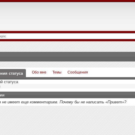
Обо мне
Темы
Сообщения
ния статуса
й статуса
й
ии
в не имеет еще комментариев. Почему бы не написать «Привет»?