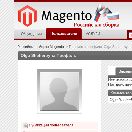
Пользователи
Обсуждения
УСЛУГИ
Российская сборка Magento
>
Просмотр профиля: Olga Shcherbyna
Olga Shcherbyna
Профиль
Измене
Нет изменени
Нет действи
Комментар
Olga Shche
Публикации пользователя