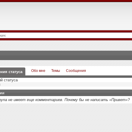
Обо мне
Темы
Сообщения
ния статуса
й статуса
й
ии
rbyna не имеет еще комментариев. Почему бы не написать «Привет»?