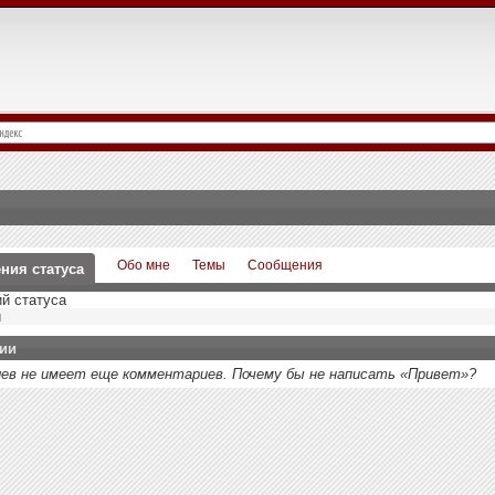
Обо мне
Темы
Сообщения
ния статуса
й статуса
й
ии
ев не имеет еще комментариев. Почему бы не написать «Привет»?