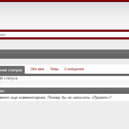
Обо мне
Темы
Сообщения
ния статуса
й статуса
й
ии
 имеет еще комментариев. Почему бы не написать «Привет»?