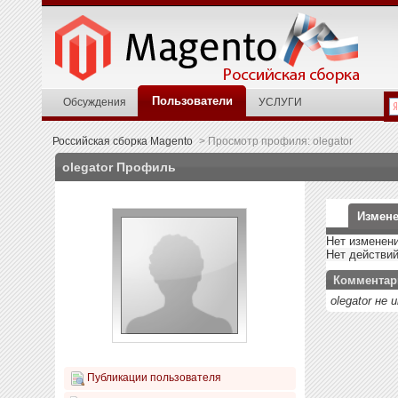
Пользователи
Обсуждения
УСЛУГИ
Российская сборка Magento
>
Просмотр профиля: olegator
olegator
Профиль
Измене
Нет изменени
Нет действи
Комментар
olegator не
Публикации пользователя