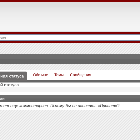
Обо мне
Темы
Сообщения
ния статуса
й статуса
й
ии
 имеет еще комментариев. Почему бы не написать «Привет»?