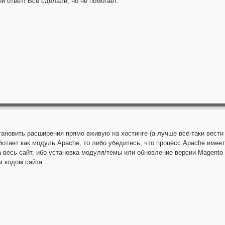
й ответ! Всё сделали, но не помогает.
ановить расширения прямо вживую на хостинге (а лучше всё-таки вести 
отает как модуль Apache, то либо убедитесь, что процесс Apache имее
а весь сайт, ибо установка модуля/темы или обновление версии Magent
 кодом сайта.