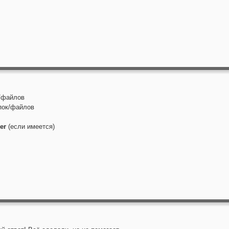
/файлов
пок/файлов
er
(если имеется)