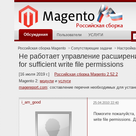
Обсуждения
Пользователи
УСЛУГИ
Российская сборка Magento
>
Сопутствующие задачи
>
Настройка
Не работает управление расширени
for sufficient write file permissions
[16 июля 2019 г.]
Российская сборка Magento 2.52.2
Magento 2:
модули
и
услуги
magereport.com
: составление перечня необходимых для уста
i_am_good
25.04.2010 22:40
Помогите пожалуйста, 
write file permission