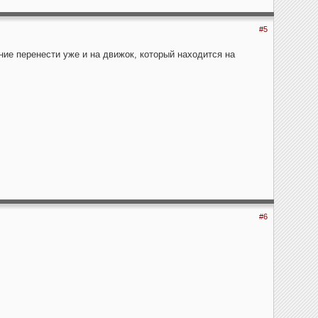
#5
ние перенести уже и на движок, который находится на
#6