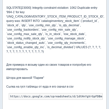
SQLSTATE[23000]: Integrity constraint violation: 1062 Duplicate entry
'994-1' for key
'UNQ_CATALOGINVENTORY_STOCK_ITEM_PRODUCT_ID_STOCK_ID',
query was: INSERT INTO `cataloginventory_stock_item` (`product_id`,
`stock_id`, `qty`, `use_config_min_qty`, `is_qty_decimal`,
`use_config_backorders`, `use_config_min_sale_qty`,
`use_config_max_sale_qty`, `is_in_stock`, `low_stock_date`,
`use_config_notify_stock_qty`, `use_config_manage_stock`,
`stock_status_changed_auto`, `use_config_qty_increments`,
`use_config_enable_qty_inc`, `is_decimal_divided`) VALUES (?, ?, ?, ?,
?, ?, ?, ?, ?, ?, ?, ?, ?, ?, ?, ?)
Для примера я возьму один из своих товаров и попробую его
импортировать
Штора для ванной "Париж"
Сылка на гугл таблицы от куда я его скачал в csv
https://docs.google.com/spreadsheets/d/1dtHnYgVrGpFDBmCzbN