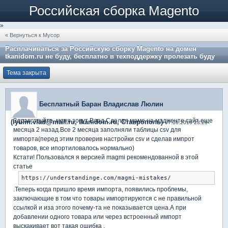
Российская сборка Magento
»
« Вернуться к Мусор
Расплачиваться за Российскую сборку Magento на домен
tkanidom.ru не буду, бесплатно в техподдержку пролезать буду
Тема закрыта
Бесплатный Баран Владислав Люлин
Здравствуйте, меня зовут Влад.Сделал маме на мадженте сайт еще
(lyulin.vlad@mail.ru, tkanidom.ru, Ставрополь)
07.06.2016 23:28
месяца 2 назад.Все 2 месяца заполняли таблицы csv для
импорта(перед этим проверив настройки csv и сделав импрот
товаров, все ипортиловалось нормально)
Кстати! Пользовался я версией magmi рекомендованной в этой
статье
https://understandinge.com/magmi-mistakes/
.Теперь когда пришло время импорта, появились проблемы,
заключающие в том что товары импортируются с не правильной
ссылкой и иза этого почему-та не показывается цена.А при
добавлении одного товара или через встроенный импорт
выскакивает вот такая ошибка .