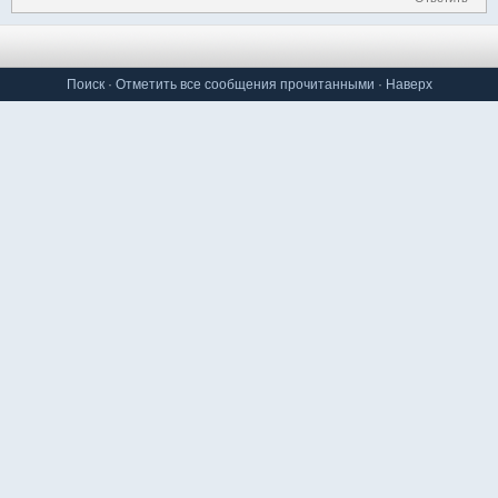
Поиск
·
Отметить все сообщения прочитанными
·
Наверх