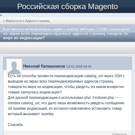
Российская сборка Magento
»
« Вернуться к Адреса страниц
Как провести переиндексацию catalog_url через SSH с выводом
на экран всех переиндексируемых адресов страниц товаров по
мере их индексации?
Николай Калашников
13.02.2016 04:40
Есть ли способы провести переиндексацию catalog_url через SSH с
выводом на экран всех переиндексируемых адресов страниц
товаров по мере их индексации, чтобы увидеть, на каком конкретно
товаре запнулась индексация?
Для данной переиндексации я использовал php -f indexer.php — -
reindex catalog_url, что дало лишь возможность увидеть сообщение
об ошибке индексации, из которого невозможно установить товар,
который вызывает ошибку.
Спасибо.
Ответить