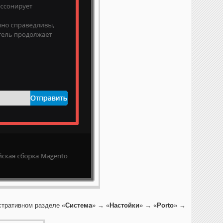
стративном разделе «
Система
» → «
Настойки
» → «
Porto
» →