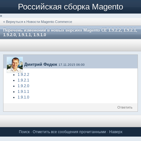
Российская сборка Magento
»
« Вернуться к Новости Magento Commerce
Перечень изменений в новых версиях Magento CE 1.9.2.2, 1.9.2.1,
1.9.2.0, 1.9.1.1, 1.9.1.0
Дмитрий Федюк
17.11.2015 06:00
1.9.2.2
1.9.2.1
1.9.2.0
1.9.1.1
1.9.1.0
Ответить
Поиск
·
Отметить все сообщения прочитанными
·
Наверх