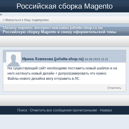
Российская сборка Magento
»
« Вернуться к Ищу подрядчика
Оплачу перенос интернет-магазина juliette-shop.ru на
Российскую сборку Magento и смену оформительской темы
Ирина Ховякова (juliette-shop.ru)
24.08.2015 11:11
На существующий сайт необходимо поставить новый шаблон и на
него натянуть новый дизайн + допрограмировать что нужно.
Файлы нового дизайна могу отправить в ЛС.
Ответить
Поиск
·
Отметить все сообщения прочитанными
·
Наверх