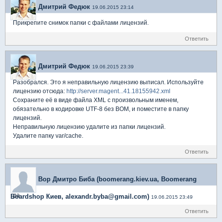
Дмитрий Федюк
19.06.2015 23:14
Прикрепите снимок папки с файлами лицензий.
Ответить
Дмитрий Федюк
19.06.2015 23:39
Разобрался. Это я неправильную лицензию выписал. Используйте
лицензию отсюда:
http://server.magent...41.18155942.xml
Сохраните её в виде файла XML с произвольным именем,
обязательно в кодировке UTF-8 без BOM, и поместите в папку
лицензий.
Неправильную лицензию удалите из папки лицензий.
Удалите папку var/cache.
Ответить
Вор Дмитро Биба (boomerang.kiev.ua, Boomerang
да
Boardshop Киев, alexandr.byba@gmail.com)
19.06.2015 23:49
Ответить