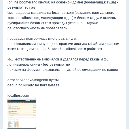
(online.boomerang.kiev.ua) на основной домен (boomerang.kiev.ua) -
результат тот же
смена адреса магазина на localhost.com (создание виртуального
хоста localhost.com, манипуляции с днс) = бинго = модули активны,
русификация базовых тем проходит успешно ... глубже
работоспособность не проверялась.
процедура повторялась много раз, с нуля.
производились манипуляции с правами доступа к файлам и папкам
= все то же. домен не работает / localhost.com = работает
кэш, естественно не включался и удалялся перед каждым ф5
логины/перелогины - без результатно
поиском на форуме пользовался - нужной рекомендации не нашел
error.логи апача/magento пусты
debuging ничего не показывает
localhost.com