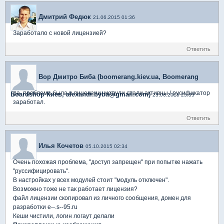
Дмитрий Федюк
21.06.2015 01:36
Заработало с новой лицензией?
Ответить
Вор Дмитро Биба (boomerang.kiev.ua, Boomerang
да. проблема была в лицензии. модули стали активны / русификатор
Boardshop Киев, alexandr.byba@gmail.com)
23.06.2015 23:35
заработал.
Ответить
Илья Кочетов
05.10.2015 02:34
Очень похожая проблема, "доступ запрещен" при попытке нажать
"руссифицировать".
В настройках у всех модулей стоит "модуль отключен".
Возможно тоже не так работает лицензия?
файл лицензии скопировал из личного сообщения, домен для
разработки e--.s--95.ru
Кеши чистили, логин логаут делали