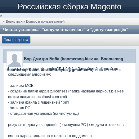
Российская сборка Magento
»
« Вернуться к Вопросы пользователей
Чистая установка - "модули отключены" и "доступ запрещён"
Тема закрыта
Вор Дмитро Биба (boomerang.kiev.ua, Boomerang
Чистая установка Magento CE 1.9.1.1 c Российской сборкой по
Boardshop Киев, alexandr.byba@gmail.com)
19.06.2015 09:18
следующему алгоритму:
- заливка MCE
- создание папки /app/etc/licenses (папка названа верно, т.к. в нее
потом ложится localhost.com.xml)
- заливка файла с лицензией *.xml
- заливка РС
- стандартная установка (на чистую БД)
результат: доступ запрещён ( к модулям РС ) / модули отключены
смена адреса магазина с тестового поддомена