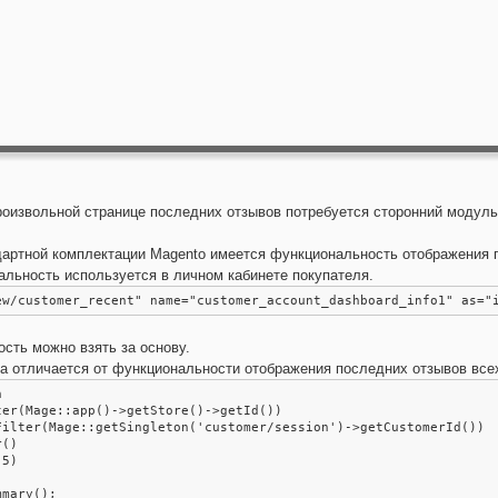
роизвольной странице последних отзывов потребуется сторонний модуль
ндартной комплектации Magento имеется функциональность отображения 
альность используется в личном кабинете покупателя.
ew/customer_recent" name="customer_account_dashboard_info1" as="
сть можно взять за основу.
на отличается от функциональности отображения последних отзывов вс


er(Mage::app()->getStore()->getId())

Filter(Mage::getSingleton('customer/session')->getCustomerId())

()

5)

mmary();