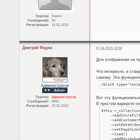
Группа:
Клиент
Сообщений:
30
Регистрация:
14.01.2015
Дмитрий Федюк
07.06.2015 18:50
Для отображения на п
Что интересно, в ста
самому. Эта функцион
<block type="revi
Администратор
Группа:
Администратор
Вот эту функционально
Сообщений:
8995
В простом варианте о
Регистрация:
20.02.2010
$this->_collection
    ->addStoreFilt
    ->addCustomer
    ->setDateOrder
    ->setPageSize(
    ->load()

    ->addReviewSu