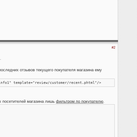
#2
.
последних отзывов текущего покупателя магазина ему
info1" template="review/customer/recent.phtml"/>
ех посетителей магазина лишь
фильтром по покупателю
.