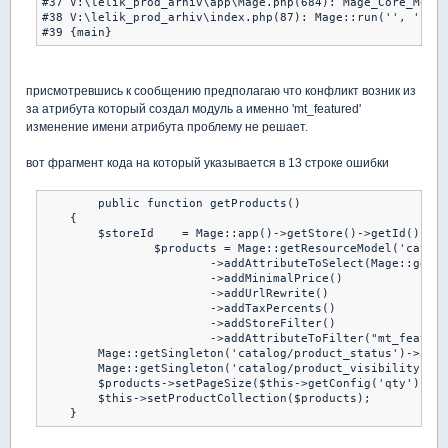
#37 V:\lelik_prod_arhiv\app\Mage.php(684): Mage_Core_Model
#38 V:\lelik_prod_arhiv\index.php(87): Mage::run('', 'stor
#39 {main}
присмотревшись к сообщению предполагаю что конфликт возник из
за атрибута который создал модуль а именно 'mt_featured'
изменение имени атрибута проблему не решает.
вот фрагмент кода на который указывается в 13 строке ошибки
	public function getProducts()

    {

    	$storeId    = Mage::app()->getStore()->getId();

		$products = Mage::getResourceModel('catalog/product_collection')

			->addAttributeToSelect(Mage::getSingleton('catalog/config')->getProductAttributes())

			->addMinimalPrice()

			->addUrlRewrite()

			->addTaxPercents()			

			->addStoreFilter()

			->addAttributeToFilter("mt_featured", 1); //25 строка

        Mage::getSingleton('catalog/product_status')->addV
        Mage::getSingleton('catalog/product_visibility')->
        $products->setPageSize($this->getConfig('qty'))->s
        $this->setProductCollection($products);

    }