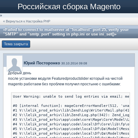
Российская сборка Magento
»
« Вернуться к Настройка PHP
«Failed to connect to mailserver at "localhost" port 25, verify your
"SMTP" and "smtp_port" setting in php.ini or use ini_set()»
Тема закрыта
Юрий Посторонко
30.10.2014 09:08
Добрый день
после установки модуля Featuredproductslider который на чистой
magento работаем без проблем получил простыню с ошибками:
User Warning: unable to send log entries via email; messag
#0 [internal function]: mageCoreErrorHandler(512, 'unable 
#1 V:\lelik_prod_arhiv\lib\Zend\Log\Writer\Mail.php(410): 
#2 V:\lelik_prod_arhiv\lib\Zend\Log.php(342): Zend_Log_Wri
#3 V:\lelik_prod_arhiv\app\code\core\Mage\Core\Model\Layou
#4 V:\lelik_prod_arhiv\app\code\local\Df\Core\lib\fp\other
#5 V:\lelik_prod_arhiv\app\code\local\Df\Qa\Model\Message.
#6 V:\lelik_prod_arhiv\app\code\local\Df\Qa\Model\Message.