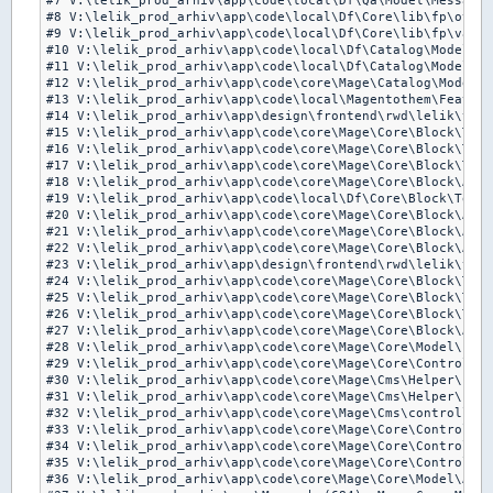
#7 V:\lelik_prod_arhiv\app\code\local\Df\Qa\Model\Message.
#8 V:\lelik_prod_arhiv\app\code\local\Df\Core\lib\fp\other
#9 V:\lelik_prod_arhiv\app\code\local\Df\Core\lib\fp\valid
#10 V:\lelik_prod_arhiv\app\code\local\Df\Catalog\Model\Re
#11 V:\lelik_prod_arhiv\app\code\local\Df\Catalog\Model\Re
#12 V:\lelik_prod_arhiv\app\code\core\Mage\Catalog\Model\R
#13 V:\lelik_prod_arhiv\app\code\local\Magentothem\Feature
#14 V:\lelik_prod_arhiv\app\design\frontend\rwd\lelik\temp
#15 V:\lelik_prod_arhiv\app\code\core\Mage\Core\Block\Temp
#16 V:\lelik_prod_arhiv\app\code\core\Mage\Core\Block\Temp
#17 V:\lelik_prod_arhiv\app\code\core\Mage\Core\Block\Temp
#18 V:\lelik_prod_arhiv\app\code\core\Mage\Core\Block\Abst
#19 V:\lelik_prod_arhiv\app\code\local\Df\Core\Block\Text\
#20 V:\lelik_prod_arhiv\app\code\core\Mage\Core\Block\Abst
#21 V:\lelik_prod_arhiv\app\code\core\Mage\Core\Block\Abst
#22 V:\lelik_prod_arhiv\app\code\core\Mage\Core\Block\Abst
#23 V:\lelik_prod_arhiv\app\design\frontend\rwd\lelik\temp
#24 V:\lelik_prod_arhiv\app\code\core\Mage\Core\Block\Temp
#25 V:\lelik_prod_arhiv\app\code\core\Mage\Core\Block\Temp
#26 V:\lelik_prod_arhiv\app\code\core\Mage\Core\Block\Temp
#27 V:\lelik_prod_arhiv\app\code\core\Mage\Core\Block\Abst
#28 V:\lelik_prod_arhiv\app\code\core\Mage\Core\Model\Layo
#29 V:\lelik_prod_arhiv\app\code\core\Mage\Core\Controller
#30 V:\lelik_prod_arhiv\app\code\core\Mage\Cms\Helper\Page
#31 V:\lelik_prod_arhiv\app\code\core\Mage\Cms\Helper\Page
#32 V:\lelik_prod_arhiv\app\code\core\Mage\Cms\controllers
#33 V:\lelik_prod_arhiv\app\code\core\Mage\Core\Controller
#34 V:\lelik_prod_arhiv\app\code\core\Mage\Core\Controller
#35 V:\lelik_prod_arhiv\app\code\core\Mage\Core\Controller
#36 V:\lelik_prod_arhiv\app\code\core\Mage\Core\Model\App.